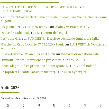
LA ROYAUTÉ ? L'IDÉE NEUVE POUR REDRESSER LA...
sur
LAFAUTEAROUSSEAU
7 août. Saint Gaëtan de Thiène, fondateurs des...
sur
Vie des Saints - Saint
du jour
UN JOUR, UNE CITATION (cxxv)
sur
Alain Van Praet - BLOG
Délice de cathédrale
sur
La senteur de l'esprit
Les Jours Gris
sur
FUMIGÈNE - Derrière l'écran de fumée, la réalité
Marché du Croc' Local le 07.08.2026 à Boult
sur
L'AN VERT de Vouziers :
écologie et...
Russie-Ukraine : Bilan du 5 août 2026
sur
l'information nationaliste
Humour. France Inter vient de présenter...
sur
XYZ, ABCD
Ulrich Siegmund exprime des doutes quant à...
sur
Lionel Baland
Le Japon et l’Arabie Saoudite mettent...
sur
Euro-Synergies
Août 2026
Calendrier des notes en Août 2026
D
L
M
M
J
V
S