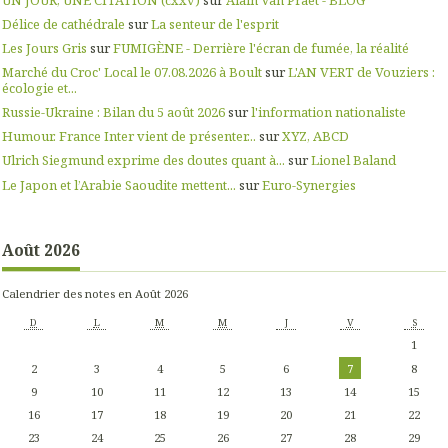
Délice de cathédrale
sur
La senteur de l'esprit
Les Jours Gris
sur
FUMIGÈNE - Derrière l'écran de fumée, la réalité
Marché du Croc' Local le 07.08.2026 à Boult
sur
L'AN VERT de Vouziers :
écologie et...
Russie-Ukraine : Bilan du 5 août 2026
sur
l'information nationaliste
Humour. France Inter vient de présenter...
sur
XYZ, ABCD
Ulrich Siegmund exprime des doutes quant à...
sur
Lionel Baland
Le Japon et l’Arabie Saoudite mettent...
sur
Euro-Synergies
Août 2026
Calendrier des notes en Août 2026
D
L
M
M
J
V
S
1
2
3
4
5
6
7
8
9
10
11
12
13
14
15
16
17
18
19
20
21
22
23
24
25
26
27
28
29