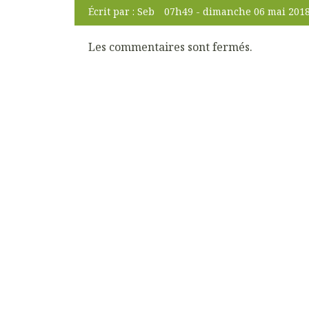
Écrit par :
Seb
07h49
-
dimanche 06
mai 201
Les commentaires sont fermés.