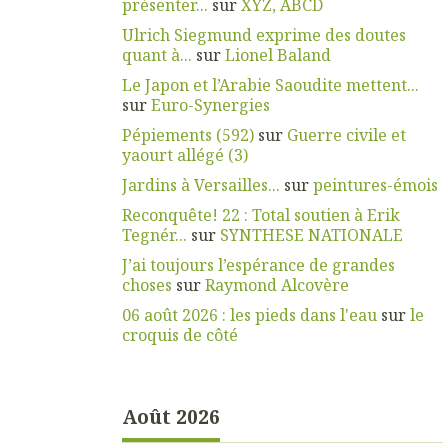
présenter...
sur
XYZ, ABCD
Ulrich Siegmund exprime des doutes
quant à...
sur
Lionel Baland
Le Japon et l’Arabie Saoudite mettent...
sur
Euro-Synergies
Pépiements (592)
sur
Guerre civile et
yaourt allégé (3)
Jardins à Versailles...
sur
peintures-émois
Reconquête! 22 : Total soutien à Erik
Tegnér...
sur
SYNTHESE NATIONALE
J’ai toujours l’espérance de grandes
choses
sur
Raymond Alcovère
06 août 2026 : les pieds dans l'eau
sur
le
croquis de côté
Août 2026