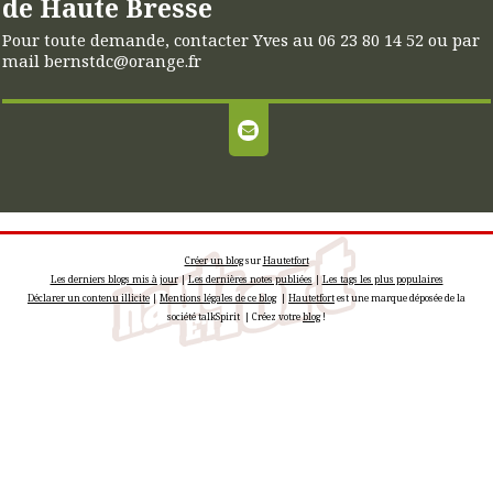
de Haute Bresse
Pour toute demande, contacter Yves au 06 23 80 14 52 ou par
mail bernstdc@orange.fr
Créer un blog
sur
Hautetfort
Les derniers blogs mis à jour
|
Les dernières notes publiées
|
Les tags les plus populaires
Déclarer un contenu illicite
|
Mentions légales de ce blog
|
Hautetfort
est une marque déposée de la
société talkSpirit | Créez votre
blog
!