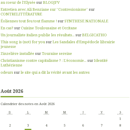
au coeur de l'Elysée
sur
BLOGJFV
Entretien avec Ali Benziane sur ”Contresionisme”
sur
CONTRELITTÉRATURE
Éoliennes tout feu tout flamme !
sur
SYNTHESE NATIONALE
En cas?
sur
Cuisine Toulousaine et Occitane
Un journaliste italien publie les résultats...
sur
BELGICATHO
This song is (not) for you
sur
Les Sandales d'Empédocle librairie
jeunesse
Zinzelière installée
sur
Touraine sereine
Christianisme contre capitalisme ? : L'économie...
sur
Identité
Luthérienne
odeurs
sur
le site qui a dit la vérité avant les autres
Août 2026
Calendrier des notes en Août 2026
D
L
M
M
J
V
S
1
2
3
4
5
6
7
8