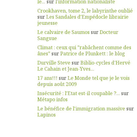
le...
sur
l'information nationaliste
Crookhaven, tome 2, le labyrinthe oublié
sur
Les Sandales d'Empédocle librairie
jeunesse
Le calvaire de Saumos
sur
Docteur
Sangsue
Climat : ceux qui ”rabâchent comme des
ânes”
sur
Patrice de Plunkett : le blog
Durville Steve
sur
Biblio-cycles d'Hervé
Le Cahain et Jean-Yves...
17 ans!!!
sur
Le Monde tel que je le vois
depuis août 2009
Insécurité : l'Etat est-il coupable ?...
sur
Métapo infos
Le bénéfice de l'immigration massive
sur
Lapinos