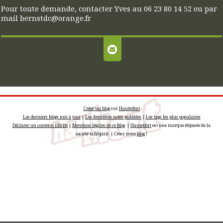
Pour toute demande, contacter Yves au 06 23 80 14 52 ou par
mail bernstdc@orange.fr
Créer un blog
sur
Hautetfort
Les derniers blogs mis à jour
|
Les dernières notes publiées
|
Les tags les plus populaires
Déclarer un contenu illicite
|
Mentions légales de ce blog
|
Hautetfort
est une marque déposée de la
société talkSpirit | Créez votre
blog
!