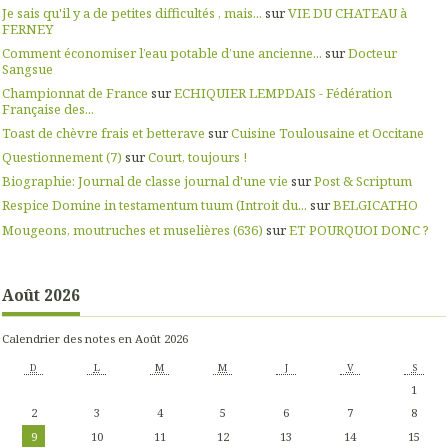
Je sais qu'il y a de petites difficultés , mais...
sur
VIE DU CHATEAU à
FERNEY
Comment économiser l’eau potable d’une ancienne...
sur
Docteur
Sangsue
Championnat de France
sur
ECHIQUIER LEMPDAIS - Fédération
Française des...
Toast de chèvre frais et betterave
sur
Cuisine Toulousaine et Occitane
Questionnement (7)
sur
Court, toujours !
Biographie: Journal de classe journal d'une vie
sur
Post & Scriptum
Respice Domine in testamentum tuum (Introit du...
sur
BELGICATHO
Mougeons, moutruches et muselières (636)
sur
ET POURQUOI DONC ?
Août 2026
Calendrier des notes en Août 2026
D
L
M
M
J
V
S
1
2
3
4
5
6
7
8
9
10
11
12
13
14
15