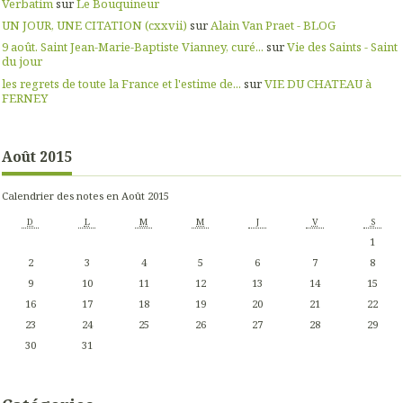
Verbatim
sur
Le Bouquineur
UN JOUR, UNE CITATION (cxxvii)
sur
Alain Van Praet - BLOG
9 août. Saint Jean-Marie-Baptiste Vianney, curé...
sur
Vie des Saints - Saint
du jour
les regrets de toute la France et l'estime de...
sur
VIE DU CHATEAU à
FERNEY
Août 2015
Calendrier des notes en Août 2015
D
L
M
M
J
V
S
1
2
3
4
5
6
7
8
9
10
11
12
13
14
15
16
17
18
19
20
21
22
23
24
25
26
27
28
29
30
31